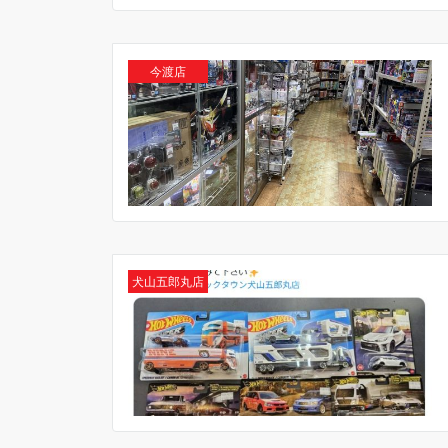
今渡店
犬山五郎丸店