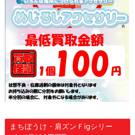
まちぼうけ・肩ズンＦigシリー