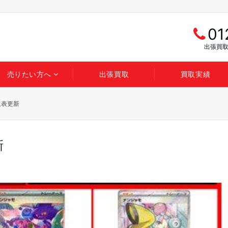
01
出張買取
売りたい方へ
出張買取
買取実績
取表更新
新