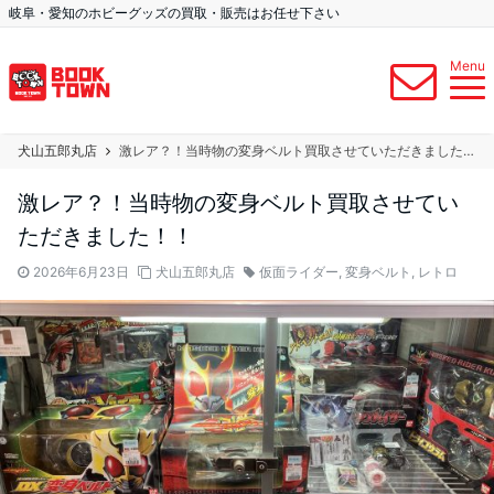
岐阜・愛知のホビーグッズの買取・販売はお任せ下さい
Menu
犬山五郎丸店
激レア？！当時物の変身ベルト買取させていただきました！！
激レア？！当時物の変身ベルト買取させてい
ただきました！！
2026年6月23日
犬山五郎丸店
仮面ライダー
,
変身ベルト
,
レトロ