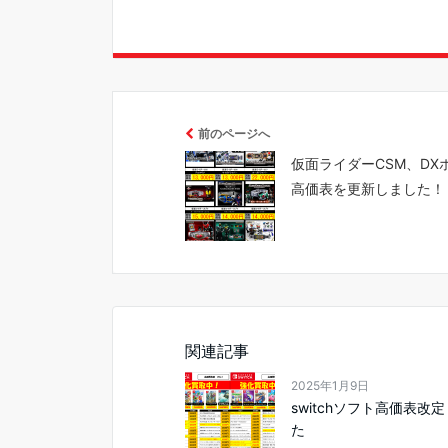
前のページへ
仮面ライダーCSM、DX
高価表を更新しました！
関連記事
2025年1月9日
switchソフト高価表改
た