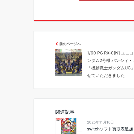
前のページへ
1/60 PG RX-0[N] ユ
ンダム2号機 バンシィ・
「機動戦士ガンダムUC
せていただきました
関連記事
2025年11月16日
switchソフト買取表追