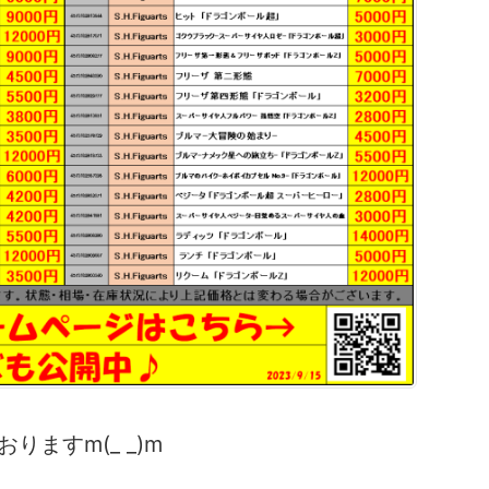
ますm(_ _)m