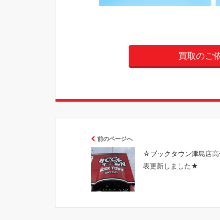
買取のご
前のページへ
☆ブックタウン津島店高
表更新しました★