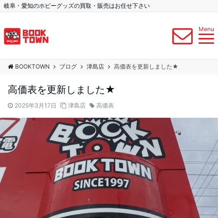
岐阜・愛知のホビーグッズの買取・販売はお任せ下さい
Menu
BOOKTOWN
ブログ
津島店
高価表を更新しました★
高価表を更新しました★
2025年3月17日
津島店
高価表