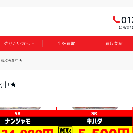
01
出張買取
売りたい方へ
出張買取
買取実績
 買取強化中★
化中★