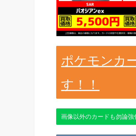
ポケモンカ
す！！
画像以外のカードも勿論強