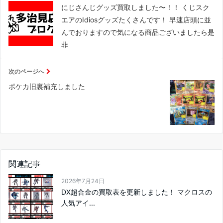
にじさんじグッズ買取しました〜！！ くじスク
エアのIdiosグッズたくさんです！ 早速店頭に並
んでおりますので気になる商品ございましたら是
非
次のページへ
ポケカ旧裏補充しました
関連記事
2026年7月24日
DX超合金の買取表を更新しました！ マクロスの
人気アイ...