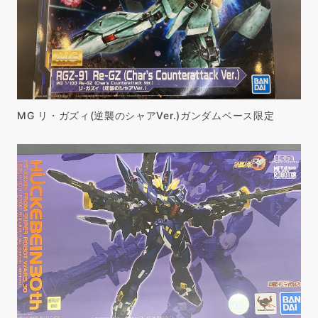
MG リ・ガズィ(逆襲のシャアVer.)ガンダムベース限定