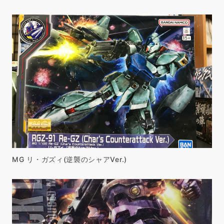
MG リ・ガズィ(逆襲のシャアVer.)