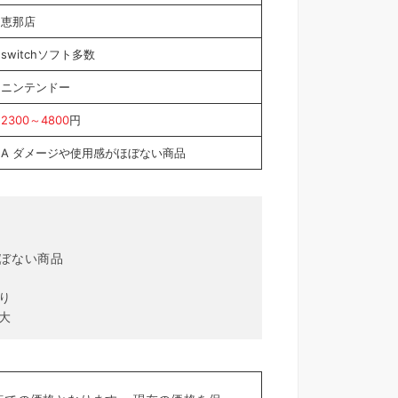
恵那店
switchソフト多数
ニンテンドー
2300～4800
円
A ダメージや使用感がほぼない商品
ほぼない商品
り
大