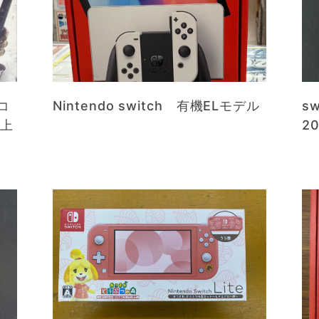
コ
Nintendo switch 有機ELモデル
s
以上
20