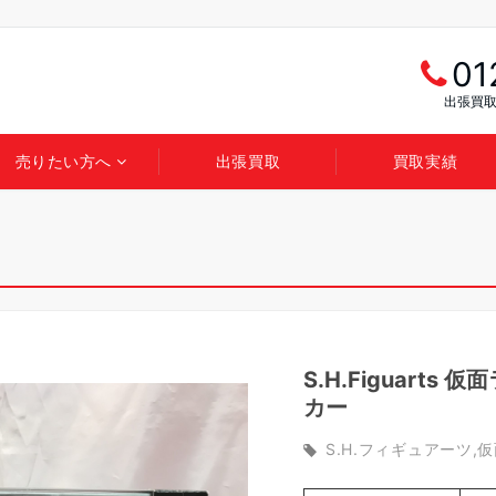
01
出張買取
売りたい方へ
出張買取
買取実績
S.H.Figuart
カー
S.H.フィギュアーツ
仮