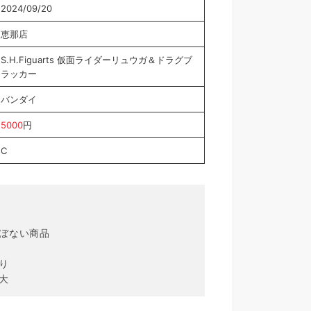
2024/09/20
恵那店
S.H.Figuarts 仮面ライダーリュウガ＆ドラグブ
ラッカー
バンダイ
5000
円
C
ほぼない商品
り
大