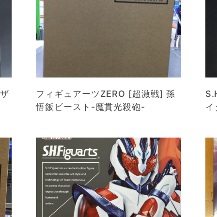
ィザ
フィギュアーツZERO [超激戦] 孫
S
悟飯ビースト-魔貫光殺砲-
イ