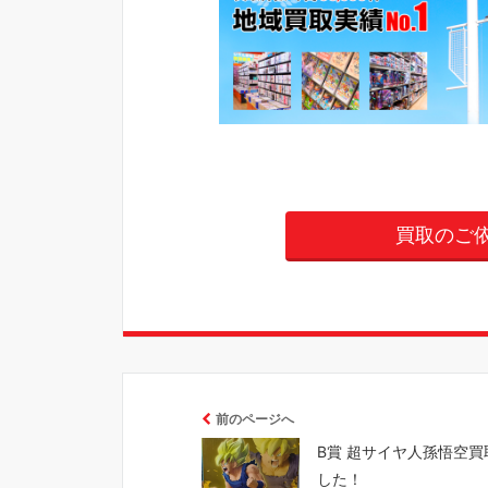
買取のご
前のページへ
B賞 超サイヤ人孫悟空買
した！