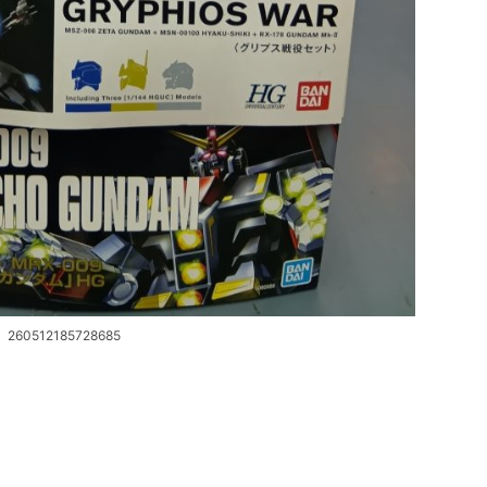
260512185728685
。