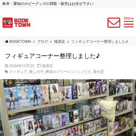
岐阜・愛知のホビーグッズの買取・販売はお任せ下さい
Menu
BOOKTOWN
ブログ
瑞浪店
フィギュアコーナー整理しました♪
フィギュアコーナー整理しました♪
2024年11月1日
瑞浪店
フィギュア
,
推しの子
,
葬送のフリーレン
,
にごりり
,
着せ恋