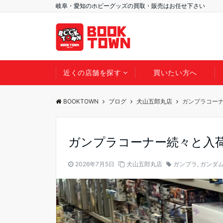
岐阜・愛知のホビーグッズの買取・販売はお任せ下さい
近くの店舗を探す
買いたい方へ
BOOKTOWN
ブログ
犬山五郎丸店
ガンプラコー
ガンプラコーナー続々と入
2026年7月5日
犬山五郎丸店
ガンプラ
,
ガンダ