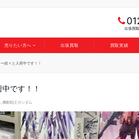
01
出張買取
売りたい方へ
出張買取
買取実績
ナー続々と入荷中です！！
荷中です！！
ム
,
機動戦士ガンダム