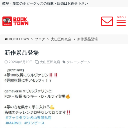
岐阜・愛知のホビーグッズの買取・販売はお任せ下さい
Menu
BOOKTOWN
ブログ
犬山五郎丸店
新作景品登場
新作景品登場
2026年6月19日
犬山五郎丸店
クレーンゲーム