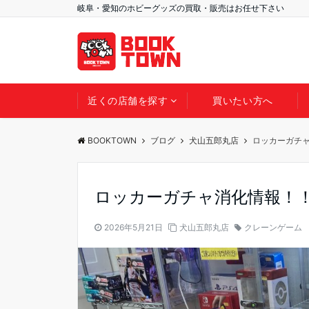
岐阜・愛知のホビーグッズの買取・販売はお任せ下さい
近くの店舗を探す
買いたい方へ
BOOKTOWN
ブログ
犬山五郎丸店
ロッカーガチ
ロッカーガチャ消化情報！
2026年5月21日
犬山五郎丸店
クレーンゲーム