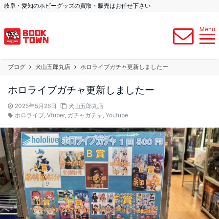
岐阜・愛知のホビーグッズの買取・販売はお任せ下さい
Menu
ブログ
犬山五郎丸店
ホロライブガチャ更新しましたー
ホロライブガチャ更新しましたー
2025年5月26日
犬山五郎丸店
ホロライブ
,
Vtuber
,
ガチャガチャ
,
Youtube