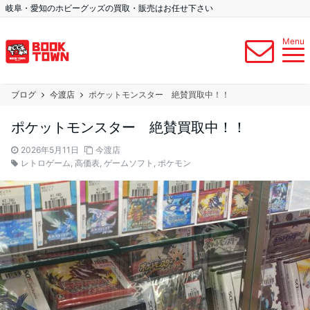
岐阜・愛知のホビーグッズの買取・販売はお任せ下さい
Menu
ブログ
今渡店
ポケットモンスター 絶賛買取中！！
ポケットモンスター 絶賛買取中！！
2026年5月11日
今渡店
レトロゲーム
,
高価表
,
ゲームソフト
,
ポケモン