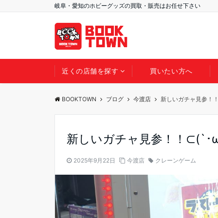
岐阜・愛知のホビーグッズの買取・販売はお任せ下さい
近くの店舗を探す
買いたい方へ
BOOKTOWN
ブログ
今渡店
新しいガチャ見参！！⊂(
新しいガチャ見参！！⊂(`･ω･
2025年9月22日
今渡店
クレーンゲーム