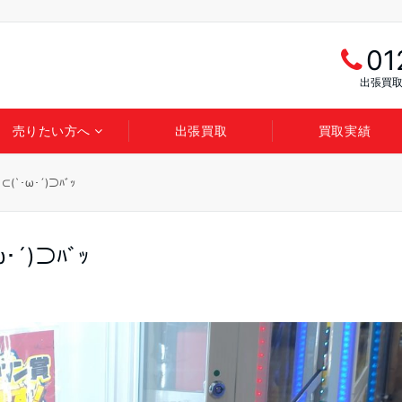
01
出張買取
売りたい方へ
出張買取
買取実績
`･ω･´)⊃ﾊﾞｯ
´)⊃ﾊﾞｯ