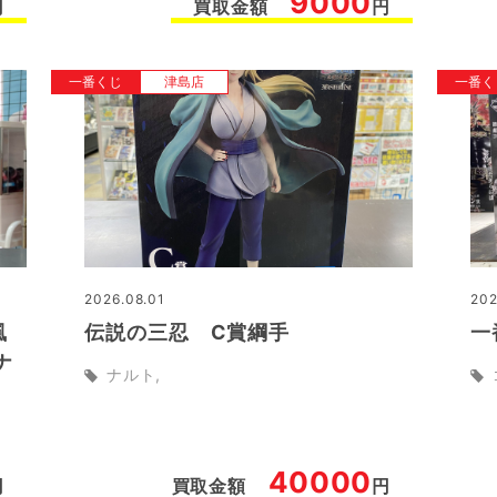
9000
円
買取金額
円
一番くじ
津島店
一番く
2026.08.01
202
風
伝説の三忍 C賞綱手
一
ナ
ナルト
40000
円
買取金額
円