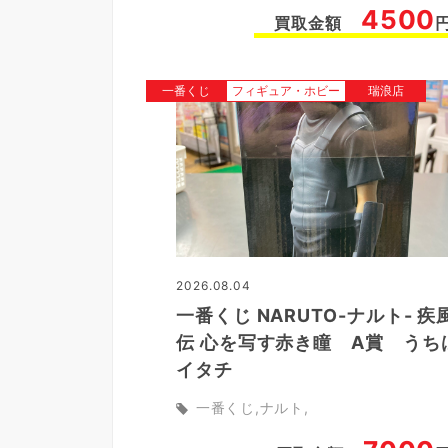
4500
買取金額
一番くじ
フィギュア・ホビー
瑞浪店
2026.08.04
一番くじ NARUTO-ナルト- 疾
伝 心を写す赤き瞳 A賞 うち
イタチ
一番くじ
ナルト