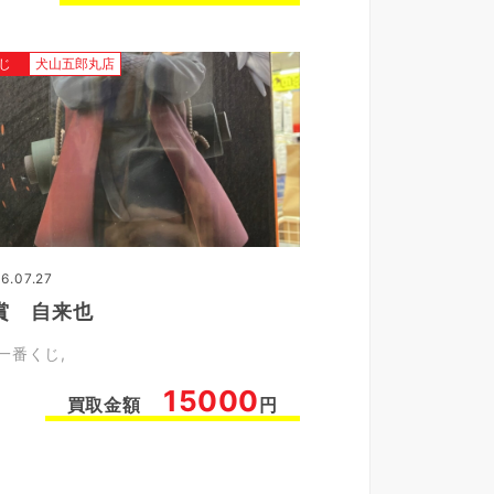
じ
犬山五郎丸店
6.07.27
賞 自来也
一番くじ
15000
買取金額
円