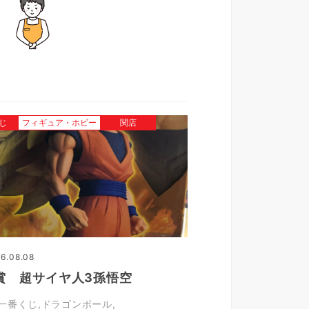
じ
フィギュア・ホビー
関店
6.08.08
賞 超サイヤ人3孫悟空
一番くじ
ドラゴンボール