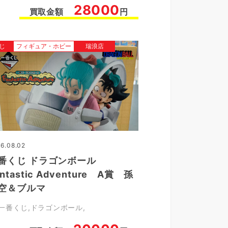
28000
買取金額
円
じ
フィギュア・ホビー
瑞浪店
6.08.02
番くじ ドラゴンボール
antastic Adventure A賞 孫
空＆ブルマ
一番くじ
ドラゴンボール