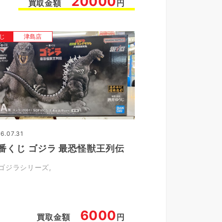
20000
買取金額
円
じ
津島店
6.07.31
番くじ ゴジラ 最恐怪獣王列伝
ゴジラシリーズ
6000
買取金額
円