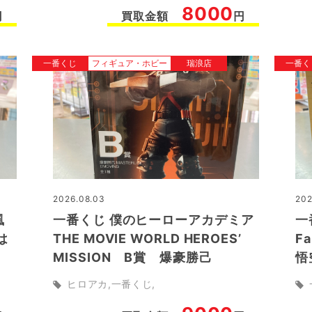
8000
円
買取金額
円
一番くじ
フィギュア・ホビー
瑞浪店
一番く
2026.08.03
202
風
一番くじ 僕のヒーローアカデミア
一
は
THE MOVIE WORLD HEROES’
F
MISSION B賞 爆豪勝己
悟
ヒロアカ
一番くじ