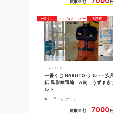
7000
買取金額
一番くじ
フィギュア・ホビー
瑞浪店
2026.08.01
一番くじ NARUTO-ナルト- 疾
伝 風影奪還編 A賞 うずまき
ルト
一番くじ
ナルト
7000
買取金額