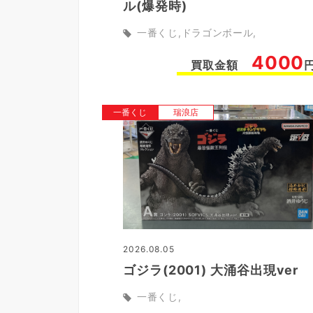
ル(爆発時)
一番くじ
ドラゴンボール
4000
買取金額
一番くじ
瑞浪店
2026.08.05
ゴジラ(2001) 大涌谷出現ver
一番くじ