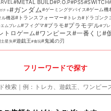
METAL BUILD
P.O.P
SWITCH
PS5
RVEL
ガンダム
ゲーミングデバイス
ゲーム機
ガチャ
トランスフォーマー
トレカ
ドラゴンク
タル機器
プラモデル
プラモ
フィグマ
ーエムブレム
プレ
一番くじ
ワンピース
レトロゲーム
遊戯王
鬼滅の刃
闘士星矢
食玩
フリーワードで探す