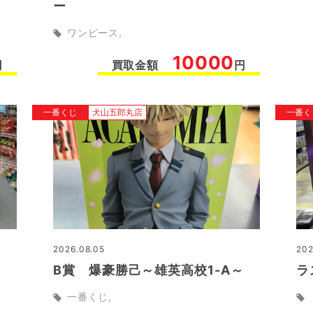
ー
ワンピース
10000
円
買取金額
円
一番くじ
犬山五郎丸店
一番く
2026.08.05
202
B賞 爆豪勝己～雄英高校1-A～
ラ
一番くじ