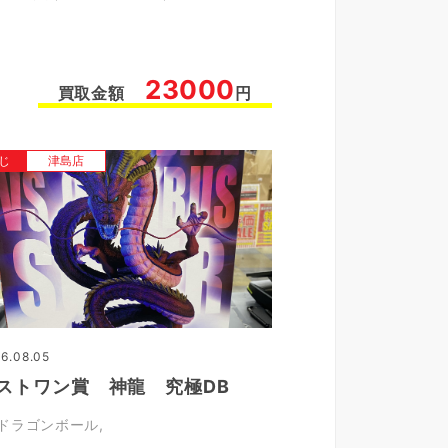
23000
買取金額
円
じ
津島店
6.08.05
ストワン賞 神龍 究極DB
ドラゴンボール