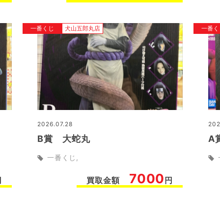
一番くじ
犬山五郎丸店
一番く
2026.07.28
202
B賞 大蛇丸
A
一番くじ
7000
円
買取金額
円