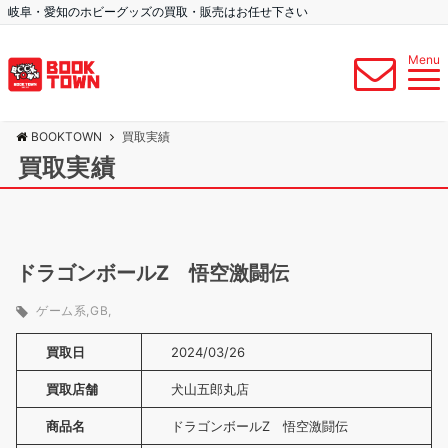
岐阜・愛知のホビーグッズの買取・販売はお任せ下さい
Menu
BOOKTOWN
買取実績
買取実績
ドラゴンボールZ 悟空激闘伝
ゲーム系
GB
買取日
2024/03/26
買取店舗
犬山五郎丸店
商品名
ドラゴンボールZ 悟空激闘伝