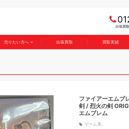
01
出張買取
売りたい方へ
出張買取
買取実績
ファイアーエムブ
剣 / 烈火の剣 ORI
エムブレム
ゲーム系