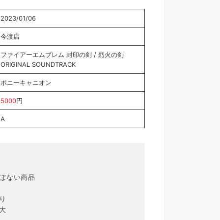
2023/01/06
今渡店
ファイアーエムブレム 封印の剣 / 烈火の剣
ORIGINAL SOUNDTRACK
ポニーキャニオン
5000
円
A
ほぼない商品
り
大