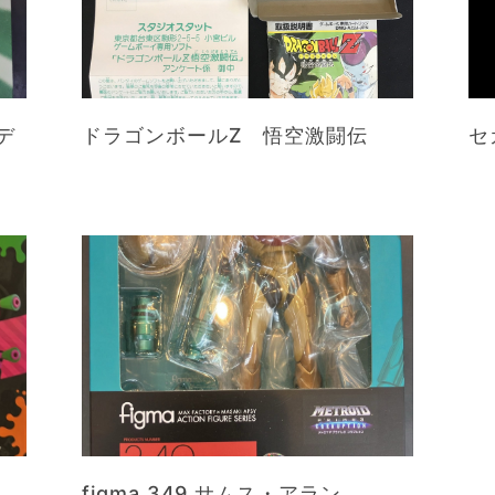
デ
ドラゴンボールZ 悟空激闘伝
セ
figma 349 サムス・アラン