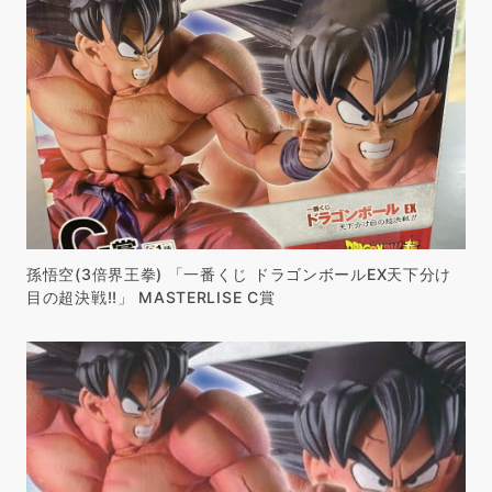
孫悟空(3倍界王拳) 「一番くじ ドラゴンボールEX天下分け
目の超決戦!!」 MASTERLISE C賞