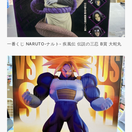
一番くじ NARUTO-ナルト- 疾風伝 伝説の三忍 B賞 大蛇丸