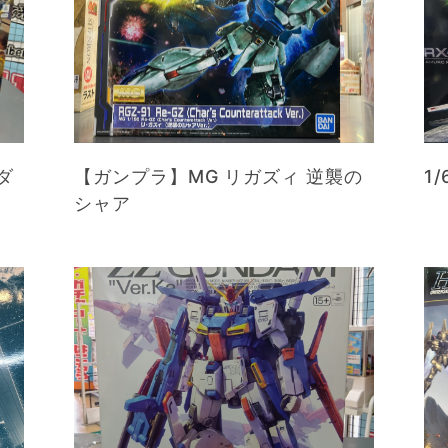
ンダ
【ガンプラ】MG リガズィ 逆襲の
1
シャア