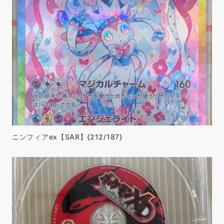
ニンフィアex【SAR】{212/187}