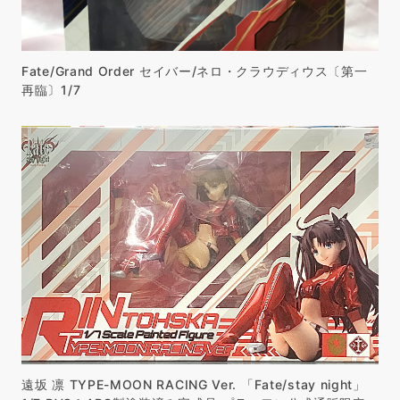
Fate/Grand Order セイバー/ネロ・クラウディウス〔第一
再臨〕1/7
遠坂 凛 TYPE-MOON RACING Ver. 「Fate/stay night」