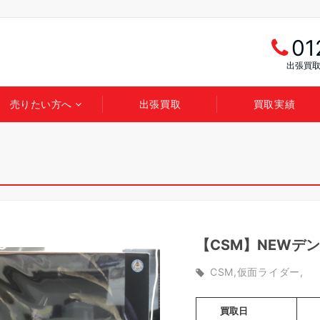
01
出張買取
売りたい方へ
出張買取
買取実績
【CSM】NEWデ
CSM
仮面ライダー
買取日