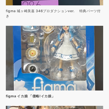
figma 城ヶ崎美嘉 346プロダクションver. 特典パーツ付
き
figma イカ娘 「侵略!イカ娘」