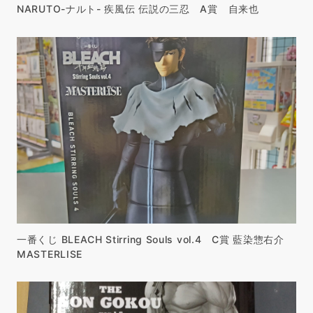
NARUTO-ナルト- 疾風伝 伝説の三忍 A賞 自来也
一番くじ BLEACH Stirring Souls vol.4 C賞 藍染惣右介
MASTERLISE