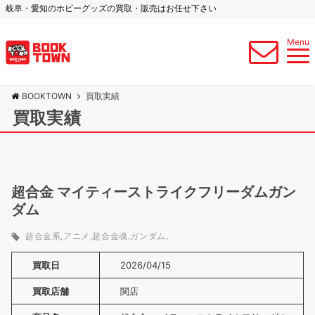
岐阜・愛知のホビーグッズの買取・販売はお任せ下さい
Menu
BOOKTOWN
買取実績
買取実績
超合金 マイティーストライクフリーダムガン
ダム
超合金系
アニメ
超合金魂
ガンダム
買取日
2026/04/15
買取店舗
関店