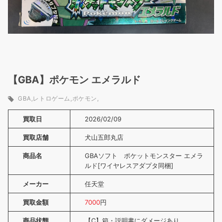
【GBA】ポケモン エメラルド
GBA
レトロゲーム
ポケモン
買取日
2026/02/09
買取店舗
犬山五郎丸店
商品名
GBAソフト ポケットモンスター エメラ
ルド[ワイヤレスアダプタ同梱]
メーカー
任天堂
買取金額
7000
円
商品状態
【C】箱・説明書にダメージあり