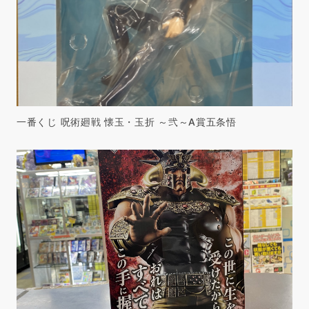
一番くじ 呪術廻戦 懐玉・玉折 ～弐～A賞五条悟