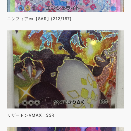
ニンフィアex【SAR】{212/187}
リザードンVMAX SSR