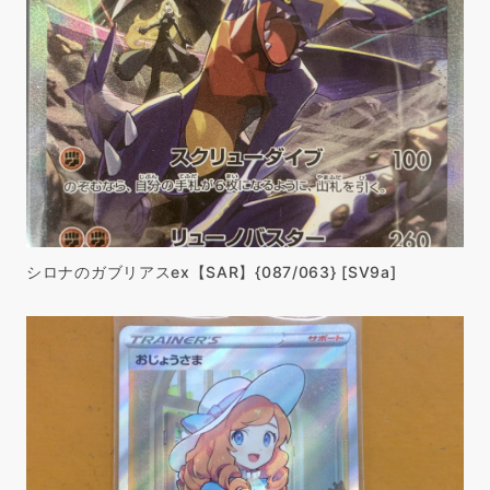
シロナのガブリアスex【SAR】{087/063} [SV9a]