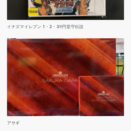
イナズマイレブン 1・2・3!!円堂守伝説
アサギ