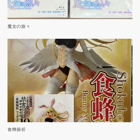
魔女の旅々
食蜂操祈