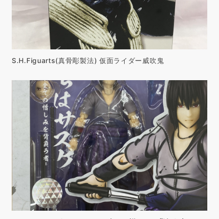
S.H.Figuarts(真骨彫製法) 仮面ライダー威吹鬼