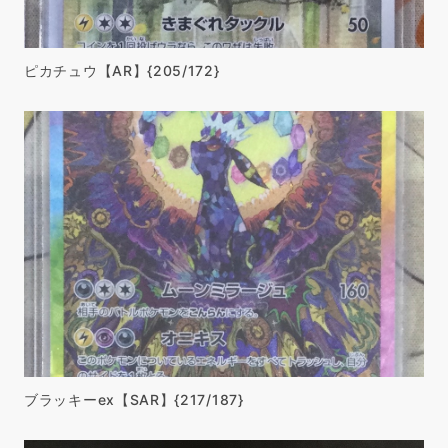
ピカチュウ【AR】{205/172}
ブラッキーex【SAR】{217/187}