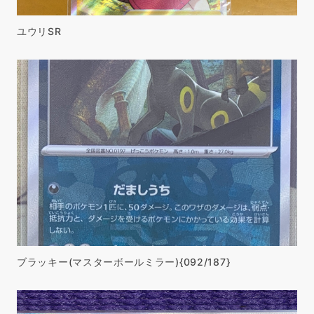
ユウリSR
ブラッキー(マスターボールミラー){092/187}