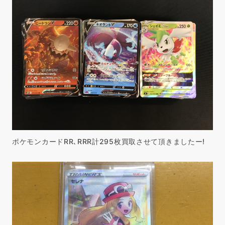
ポケモンカードRR､RRR計295枚買取させて頂きましたー!