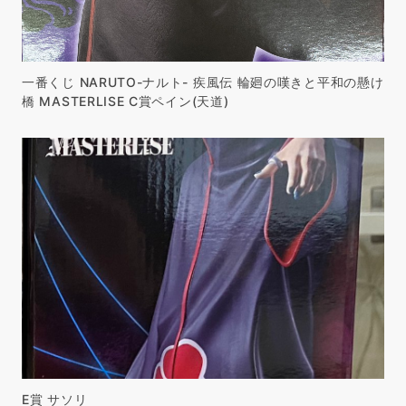
一番くじ NARUTO-ナルト- 疾風伝 輪廻の嘆きと平和の懸け
橋 MASTERLISE C賞ペイン(天道)
E賞 サソリ