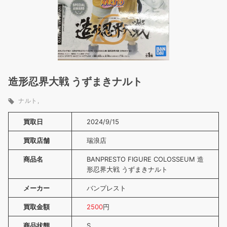
造形忍界大戦 うずまきナルト
ナルト
買取日
2024/9/15
買取店舗
瑞浪店
商品名
BANPRESTO FIGURE COLOSSEUM 造
形忍界大戦 うずまきナルト
メーカー
バンプレスト
買取金額
2500
円
商品状態
S