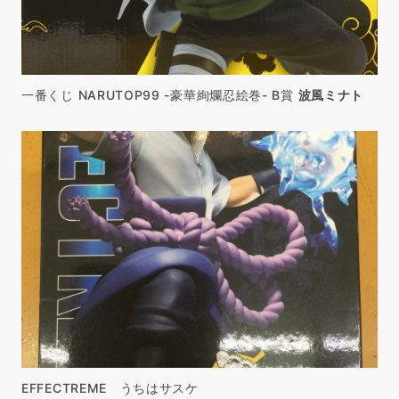
一番くじ NARUTOP99 -豪華絢爛忍絵巻- B賞
波風ミナト
EFFECTREME うちはサスケ