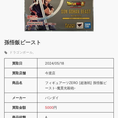
孫悟飯ビースト
ドラゴンボール
買取日
2024/05/18
買取店舗
今渡店
商品名
フィギュアーツZERO [超激戦] 孫悟飯ビ
ースト-魔貫光殺砲-
メーカー
バンダイ
買取金額
5000
円
商品状態
A