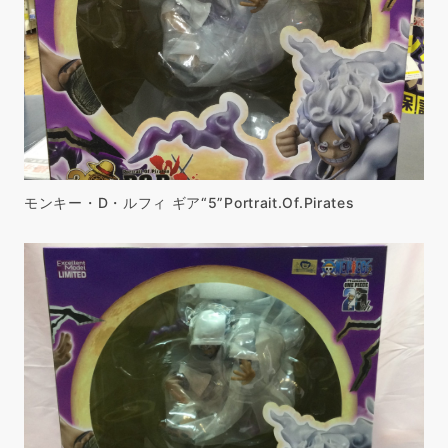
モンキー・D・ルフィ ギア“5”Portrait.Of.Pirates